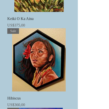
Keiki O Ka Aina
Precio
US$375,00
Sale
Hibiscus
Precio
US$360,00