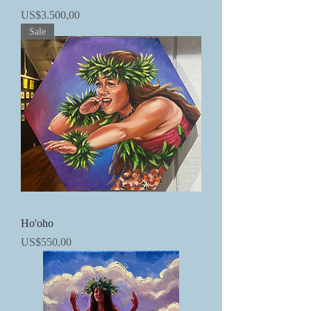
Precio
US$3.500,00
Sale
Ho'oho
Precio
US$550,00